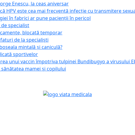
orge Enescu, la ceas aniversar
ie că HPV este cea mai frecventă infecție cu transmitere sexu
ei în fabrici ar pune pacienții în pericol
de specialist
icamente, blocată temporar
aturi de la specialiști
boseala mintală și caniculă?
cată sportivelor
rea unui vaccin împotriva tulpinei Bundibugyo a virusului E
 sănătatea mamei și copilului