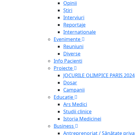
Opinii
Știri
Interviuri
Reportaje
Internaționale
Evenimente
Reuniuni
Diverse
Info Pacienti
Proiecte
JOCURILE OLIMPICE PARIS 2024
Dosar
Campanii
Educație
Ars Medici
Studii clinice
Istoria Medicinei
Business
Antreprenoriat / Sănătate priva