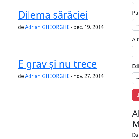
Dilema sărăciei
Pu
de
Adrian GHEORGHE
- dec. 19, 2014
Au
E grav şi nu trece
Edi
de
Adrian GHEORGHE
- nov. 27, 2014
A
M
Dac