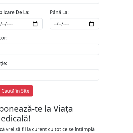
blicare De La:
Până La:
tor:
ție:
Caută în Site
bonează-te la Viața
edicală!
ă vrei să fii la curent cu tot ce se întâmplă