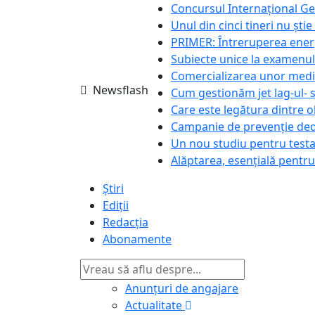
Concursul Internațional Ge
Unul din cinci tineri nu șt
PRIMER: Întreruperea energi
Subiecte unice la examenul 
Comercializarea unor med
Newsflash
Cum gestionăm jet lag-ul- sf
Care este legătura dintre o
Campanie de prevenție dedi
Un nou studiu pentru testa
Alăptarea, esențială pentru
Știri
Ediții
Redacția
Abonamente
Anunțuri de angajare
Actualitate